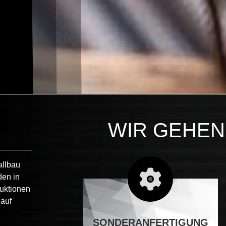
E
WIR GEHEN 
allbau
den in
ruktionen
 auf
SONDERANFERTIGUNG