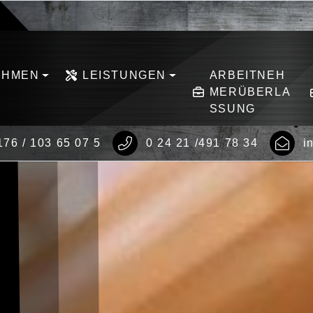
EHMEN
LEISTUNGEN
ARBEITNEH
MERÜBERLA
SSUNG
176 / 103 65 07 5
0 24 21 /491 78 34
i